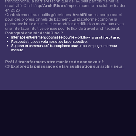
francophone, la barrière technique de l'IA peut parfois freiner la
créativité. C'est là qu'
ArchiRise
s'impose comme la solution leader
en 2026.
Contrairement aux outils génériques,
ArchiRise
est conçu par et
pour des professionnels du bâtiment. La plateforme combine la
puissance brute des meilleurs modèles de diffusion mondiaux avec
une interface intuitive pensée pour le flux de travail architectural.
Pourquoi choisir ArchiRise ?
Interface entièrement optimisée pour le workflow
ia architecture
.
Respect strict des volumes et de la perspective.
Support et communauté francophone pour un accompagnement sur
mesure.
Prêt à transformer votre manière de concevoir ?
👉 Explorez la puissance de la visualisation sur archirise.ai